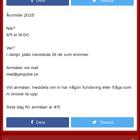
Dela
Tweeta
Årsmöte 2025
När?
8/5 kl 18:00
Var?
I Jämjö, plats meddelas till de som kommer
Anmälan via mail:
mail@jamjoibk.se
Vid anmälan, meddela om ni har någon fundering eller fråga som
ni önskar ta upp.
Sista dag för anmälan är 4/5
Dela
Tweeta