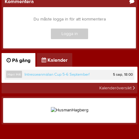
Kommentera
Du måste logga in för att kommentera
Logga in
Kalender
På gång
5 sep, 18:00
Herr H4
Intresseanmälan Cup 5-6 September!
Kalenderöversikt