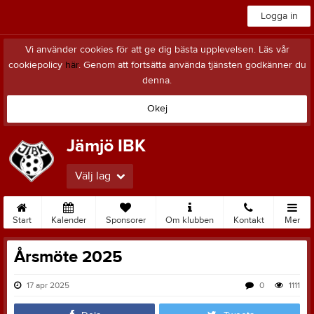
Logga in
Vi använder cookies för att ge dig bästa upplevelsen. Läs vår
cookiepolicy
här
. Genom att fortsätta använda tjänsten godkänner du
denna.
Okej
Jämjö IBK
Välj lag
Start
Kalender
Sponsorer
Om klubben
Kontakt
Mer
Årsmöte 2025
17 apr 2025
0
1111