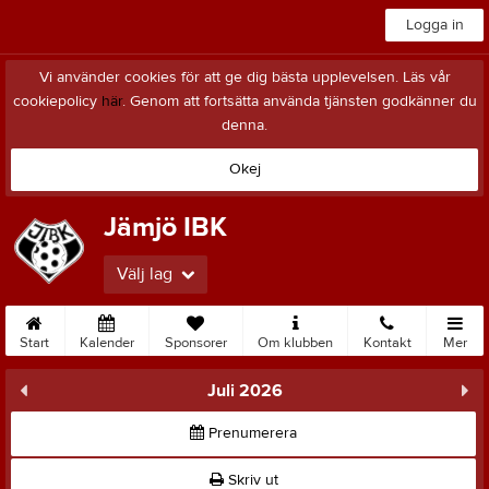
Logga in
Vi använder cookies för att ge dig bästa upplevelsen. Läs vår
cookiepolicy
här
. Genom att fortsätta använda tjänsten godkänner du
denna.
Okej
Jämjö IBK
Välj lag
Start
Kalender
Sponsorer
Om klubben
Kontakt
Mer
Juli 2026
Prenumerera
Skriv ut