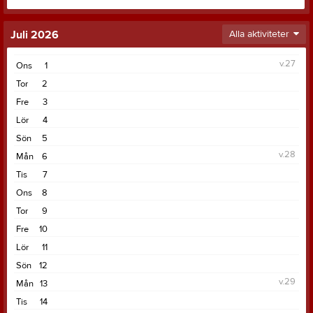
Juli 2026
Alla aktiviteter
v.27
Ons
1
Tor
2
Fre
3
Lör
4
Sön
5
v.28
Mån
6
Tis
7
Ons
8
Tor
9
Fre
10
Lör
11
Sön
12
v.29
Mån
13
Tis
14