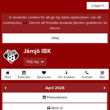
Logga in
Vi använder cookies för att ge dig bästa upplevelsen. Läs vår
cookiepolicy
här
. Genom att fortsätta använda tjänsten godkänner du
denna.
Okej
Jämjö IBK
Välj lag
Start
Kalender
Sponsorer
Om klubben
Kontakt
Mer
April 2026
Prenumerera
Skriv ut