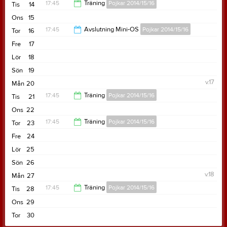
19:00
17:45
Träning
Pojkar 2014/15/16
Tis
14
Ons
15
19:15
17:45
Avslutning Mini-OS
Pojkar 2014/15/16
Tor
16
Fre
17
19:15
Lör
18
Sön
19
v.17
Mån
20
17:45
Träning
Pojkar 2014/15/16
Tis
21
Ons
22
19:15
17:45
Träning
Pojkar 2014/15/16
Tor
23
Fre
24
19:15
Lör
25
Sön
26
v.18
Mån
27
17:45
Träning
Pojkar 2014/15/16
Tis
28
Ons
29
19:15
Tor
30